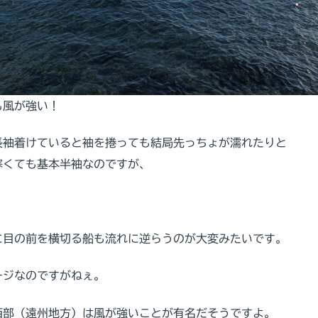
も風が強い！
長袖着けていると袖を捲っても結局先っちょが濡れたりと
寒くても基本半袖なのですが、
に目の前を横切る船も流れに逆らうのが大変みたいです。
ージなのですがねぇ。
西部（遠州地方）は風が強いことが有名だそうですよ。