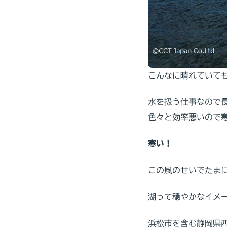
こんなに晴れていて
水を扱う仕事なので
色々と効率悪いので
寒い！
この風のせいでたま
湖って穏やかなイメ
浜松市を含む静岡県