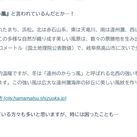
っ風』
と言われているんだとか…！
れたまち、浜松。北は赤石山系、東は天竜川、南は遠州灘、西
この多様な自然が織り成す美しい風景は、数々の景勝地を生み
方キロメートル（国土地理院公表数値）で、岐阜県高山市に次い
的温暖ですが、冬は「遠州のからっ風」と呼ばれる北西の強い
ます。この強い風は広大な遠州灘海岸の砂丘に美しい風紋を作
y.hamamatsu.shizuoka.jp)
ている方々も多いと思いますが、時には困ったことも…