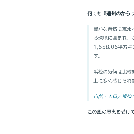
何でも
『遠州のから
豊かな自然に恵ま
る環境に囲まれ、
1,558.06平
す。
浜松の気候は比較
上に寒く感じられ
自然・人口／浜松市 (cit
この風の恩恵を受け